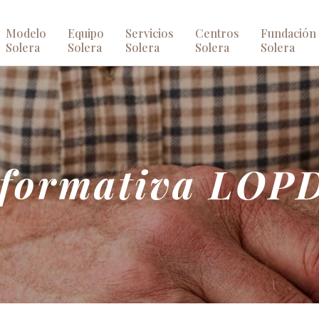
Modelo
Equipo
Servicios
Centros
Fundación
Solera
Solera
Solera
Solera
Solera
nformativa LOP