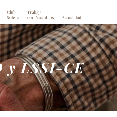
Club
Trabaja
Solera
con Nosotros
Actualidad
D y LSSI-CE