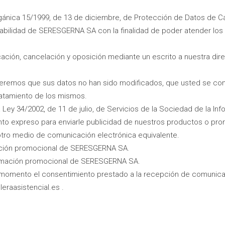
ánica 15/1999, de 13 de diciembre, de Protección de Datos de C
sabilidad de SERESGERNA SA con la finalidad de poder atender los
ación, cancelación y oposición mediante un escrito a nuestra d
eremos que sus datos no han sido modificados, que usted se comp
atamiento de los mismos.
Ley 34/2002, de 11 de julio, de Servicios de la Sociedad de la In
miento expreso para enviarle publicidad de nuestros productos o 
 otro medio de comunicación electrónica equivalente.
rmación promocional de SERESGERNA SA.
nformación promocional de SERESGERNA SA.
momento el consentimiento prestado a la recepción de comunicac
eraasistencial.es .