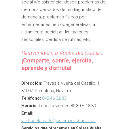
social y/o asistencial: desde problemas de
memoria derivados de un diagnóstico de
demencia, problemas físicos por
enfermedades neurodegenerativas, a
aislamiento social por limitaciones
sensoriales, pérdida de rutinas, etc.
Bienvenido/a a Vuelta del Castillo:
¡Comparte, sonríe, ejercita,
aprende y disfruta!
Dirección:
Travesía Vuelta del Castillo, 1,
31007, Pamplona, Navarra.
Teléfono:
848 46 32 33
Horario:
Lunes a viernes 80:30 – 18:30
Email:
vueltadelcastillo@soleraasistencial.es
Servicios que ofrecemos en Solera Vuelta