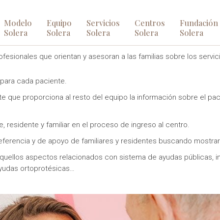
Modelo
Equipo
Servicios
Centros
Fundación
Trabajo Social
Solera
Solera
Solera
Solera
Solera
rofesionales que orientan y asesoran a las familias sobre los ser
 para cada paciente.
te que proporciona al resto del equipo la información sobre el pac
.
, residente y familiar en el proceso de ingreso al centro.
ferencia y de apoyo de familiares y residentes buscando mostrar el
aquellos aspectos relacionados con sistema de ayudas públicas, 
ayudas ortoprotésicas…