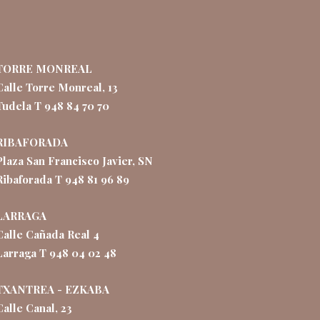
TORRE MONREAL
Calle Torre Monreal, 13
Tudela T 948 84 70 70
RIBAFORADA
Plaza San Francisco Javier, SN
Ribaforada T 948 81 96 89
LARRAGA
Calle Cañada Real 4
Larraga T 948 04 02 48
TXANTREA - EZKABA
Calle Canal, 23