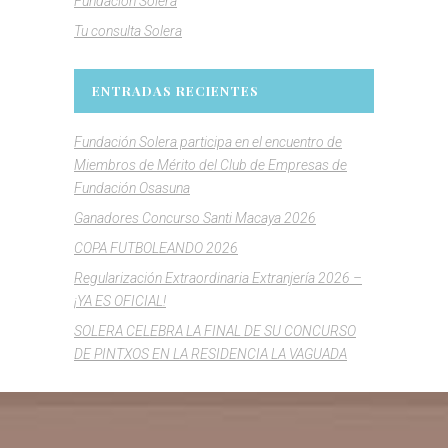
Fundación Solera
Tu consulta Solera
ENTRADAS RECIENTES
Fundación Solera participa en el encuentro de
Miembros de Mérito del Club de Empresas de
Fundación Osasuna
Ganadores Concurso Santi Macaya 2026
COPA FUTBOLEANDO 2026
Regularización Extraordinaria Extranjería 2026 –
¡YA ES OFICIAL!
SOLERA CELEBRA LA FINAL DE SU CONCURSO
DE PINTXOS EN LA RESIDENCIA LA VAGUADA