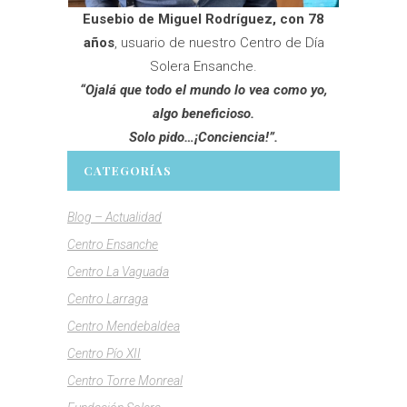
Eusebio de Miguel Rodríguez, con 78
años
, usuario de nuestro Centro de Día
Solera Ensanche.
“Ojalá que todo el mundo lo vea como yo,
algo beneficioso.
Solo pido…¡Conciencia!
”.
CATEGORÍAS
Blog – Actualidad
Centro Ensanche
Centro La Vaguada
Centro Larraga
Centro Mendebaldea
Centro Pío XII
Centro Torre Monreal