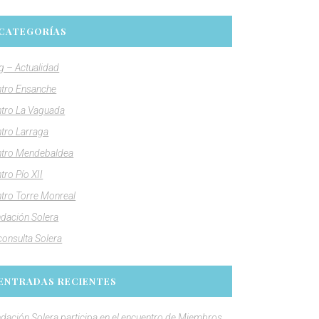
CATEGORÍAS
g – Actualidad
tro Ensanche
tro La Vaguada
tro Larraga
tro Mendebaldea
tro Pío XII
tro Torre Monreal
dación Solera
consulta Solera
ENTRADAS RECIENTES
dación Solera participa en el encuentro de Miembros