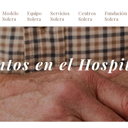
Modelo
Equipo
Servicios
Centros
Fundación
Solera
Solera
Solera
Solera
Solera
tos en el Hospi