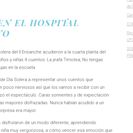
de 
Gan
EN EL HOSPITAL
CO
NO
Reg
OFI
SO
Solera del II Ensanche acudieron a la cuarta planta del
PI
iños y niñas 4 cuentos: La jirafa Timotea, No tengas
jas en la escuela.
 de Día Solera a representar unos cuentos que
 poco nerviosos así que los vamos a recibir con un
zo el espectáculo. Caras sonrientes y de expectación
nas mayores disfrazadas. Nunca habían acudido a un
orpresa era mayor.
 disfrutaron de un modo diferente, aprendiendo
a niña muy vergonzosa, a cómo vencer esa emoción que