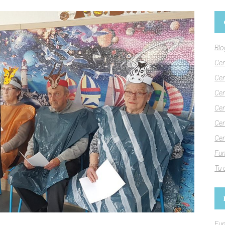
Blo
Cen
Cen
Cen
Cen
Cen
Cen
Fun
Tu 
Fun