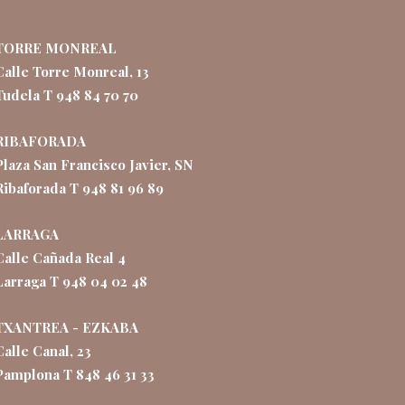
TORRE MONREAL
Calle Torre Monreal, 13
Tudela T 948 84 70 70
RIBAFORADA
Plaza San Francisco Javier, SN
Ribaforada T 948 81 96 89
LARRAGA
Calle Cañada Real 4
Larraga T 948 04 02 48
TXANTREA - EZKABA
Calle Canal, 23
Pamplona T 848 46 31 33