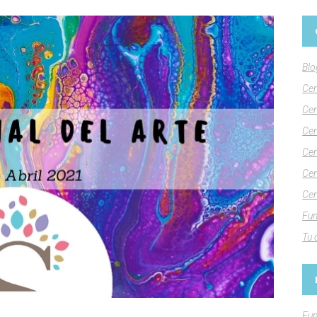
Blo
Cen
Cen
Cen
Cen
Cen
Cen
Fun
Tu 
Fun