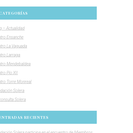
CATEGORÍAS
g – Actualidad
tro Ensanche
tro La Vaguada
tro Larraga
tro Mendebaldea
tro Pío XII
tro Torre Monreal
dación Solera
consulta Solera
ENTRADAS RECIENTES
dación Solera participa en el encuentro de Miembros