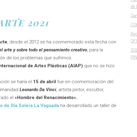
de 
Gan
ARTE 2021
CO
Reg
OFI
Arte
, desde el 2012 se ha conmemorado esta fecha con
el arte y sobre todo el pensamiento creativo
, para la
SO
PI
ión de los problemas que sufrimos.
nternacional de Artes Plásticas (AIAP)
que no se hizo
ación se haría el
15 de abril
fue en conmemoración del
 humanidad
Leonardo Da Vinci
, artista pintor, escultor,
rado el
«Hombre del Renacimiento».
o de Día Solera La Vaguada
ha desarrollado un taller de