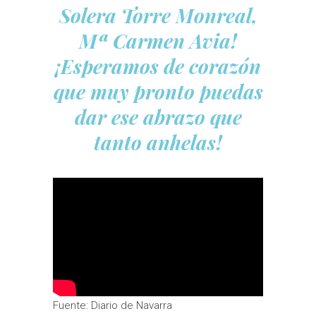
Solera Torre Monreal,
Mª Carmen Avia!
¡Esperamos de corazón
que muy pronto puedas
dar ese abrazo que
tanto anhelas!
Fuente: Diario de Navarra