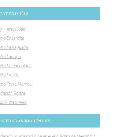
CATEGORÍAS
g – Actualidad
tro Ensanche
tro La Vaguada
tro Larraga
tro Mendebaldea
tro Pío XII
tro Torre Monreal
dación Solera
consulta Solera
ENTRADAS RECIENTES
dación Solera participa en el encuentro de Miembros