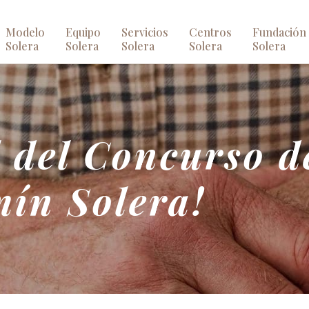
Modelo
Equipo
Servicios
Centros
Fundación
Solera
Solera
Solera
Solera
Solera
 del Concurso d
mín Solera!