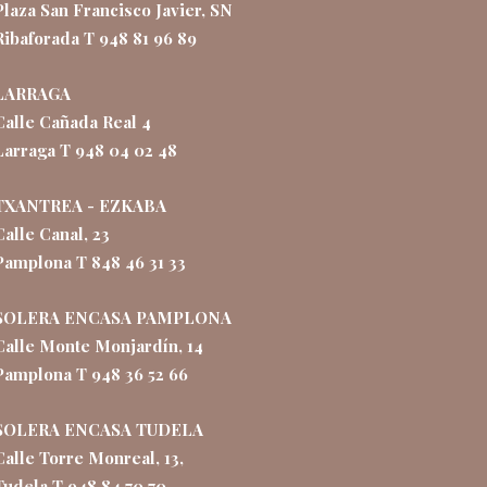
Plaza San Francisco Javier, SN
Ribaforada T 948 81 96 89
LARRAGA
Calle Cañada Real 4
Larraga T 948 04 02 48
TXANTREA - EZKABA
Calle Canal, 23
Pamplona T 848 46 31 33
SOLERA ENCASA PAMPLONA
Calle Monte Monjardín, 14
Pamplona T 948 36 52 66
SOLERA ENCASA TUDELA
Calle Torre Monreal, 13,
Tudela T 948 84 70 70