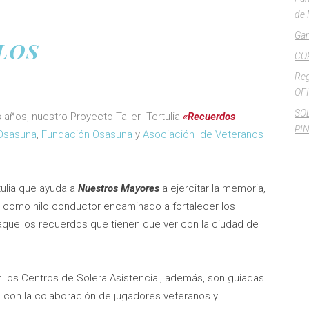
de 
Gan
LOS
CO
Reg
OFI
SO
os, nuestro Proyecto Taller- Tertulia
«Recuerdos
PI
Osasuna
,
Fundación Osasuna
y
Asociación de Veteranos
tulia que ayuda a
Nuestros Mayores
a ejercitar la memoria,
ta como hilo conductor encaminado a fortalecer los
aquellos recuerdos que tienen que ver con la ciudad de
en los Centros de Solera Asistencial, además, son guiadas
l con la colaboración de jugadores veteranos y