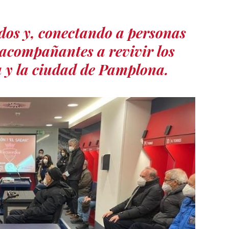
dos y, conectando a personas
acompañantes a revivir los
 y la ciudad de Pamplona
.