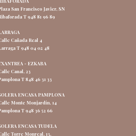
RIBAFORADA
Plaza San Francisco Javier, SN
Ribaforada T 948 81 96 89
LARRAGA
Calle Cañada Real 4
Larraga T 948 04 02 48
TXANTREA - EZKABA
Calle Canal, 23
Pamplona T 848 46 31 33
SOLERA ENCASA PAMPLONA
Calle Monte Monjardín, 14
Pamplona T 948 36 52 66
SOLERA ENCASA TUDELA
Calle Torre Monreal, 13,