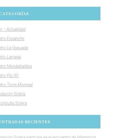
CATEGORÍAS
g – Actualidad
tro Ensanche
tro La Vaguada
tro Larraga
tro Mendebaldea
tro Pío XII
tro Torre Monreal
dación Solera
consulta Solera
ENTRADAS RECIENTES
dación Solera participa en el encuentro de Miembros