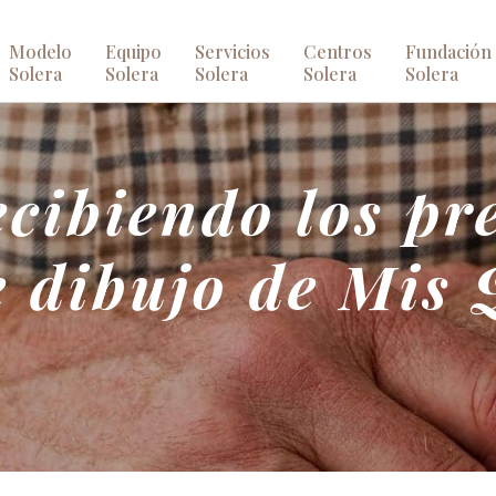
Modelo
Equipo
Servicios
Centros
Fundación
Solera
Solera
Solera
Solera
Solera
cibiendo los pr
e dibujo de Mis 