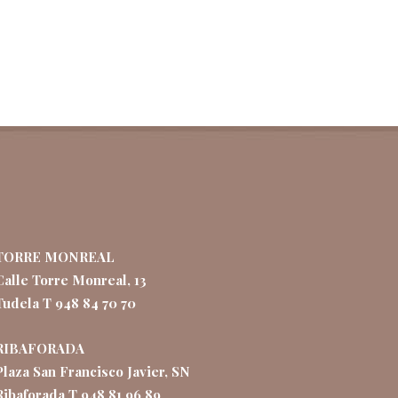
TORRE MONREAL
Calle Torre Monreal, 13
Tudela T 948 84 70 70
RIBAFORADA
Plaza San Francisco Javier, SN
Ribaforada T 948 81 96 89