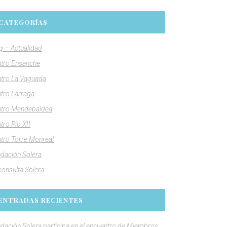
CATEGORÍAS
g – Actualidad
tro Ensanche
tro La Vaguada
tro Larraga
tro Mendebaldea
tro Pío XII
tro Torre Monreal
dación Solera
consulta Solera
ENTRADAS RECIENTES
dación Solera participa en el encuentro de Miembros