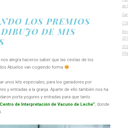
de 
Gan
ENDO LOS PREMIOS
CO
 DIBUJO DE MIS
Reg
OFI
S
SO
PI
nos alegra haceros saber que las cestas de los
idos Abuelos van cogiendo forma
.
ar unos kits especiales, para los ganadores por
s y entradas a la granja. Aparte de ello también nos ha
aron porta yogures y entradas para que tanto
“Centro de Interpretación de Vacuno de Leche”
, donde
s.