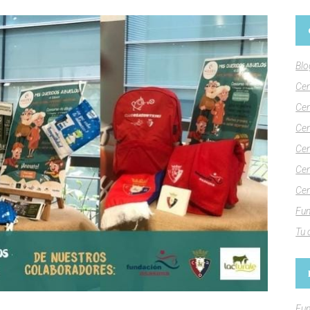
Blo
Cen
Cen
Cen
Cen
Cen
Cen
Fun
Tu 
Fun