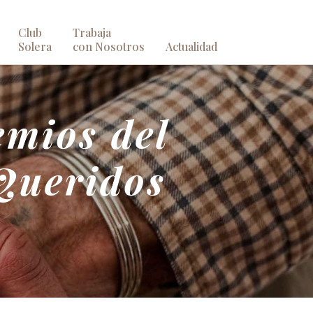
Club
Trabaja
Solera
con Nosotros
Actualidad
emios del
Queridos