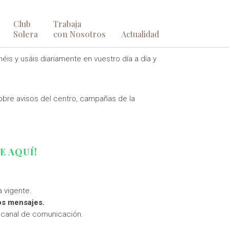
Club
Trabaja
S/AS.
Solera
con Nosotros
Actualidad
éis y usáis diariamente en vuestro día a día y
obre avisos del centro, campañas de la
E AQUÍ!
 vigente.
os mensajes.
 canal de comunicación.