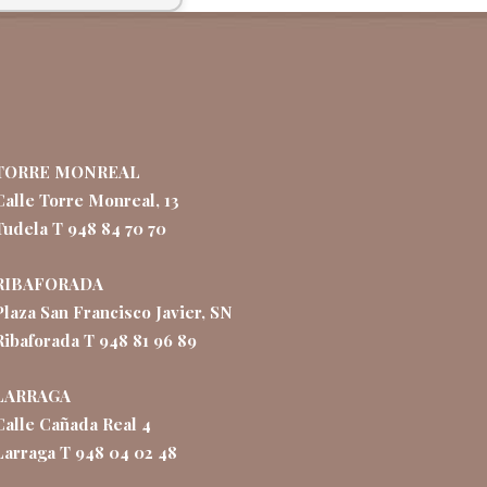
TORRE MONREAL
Calle Torre Monreal, 13
Tudela T 948 84 70 70
RIBAFORADA
Plaza San Francisco Javier, SN
Ribaforada T 948 81 96 89
LARRAGA
Calle Cañada Real 4
Larraga T 948 04 02 48