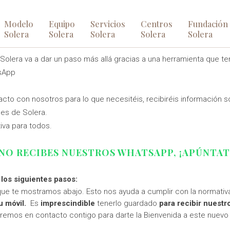
Modelo
Equipo
Servicios
Centros
Fundación
LERA, QUEREMOS ESTAR CERCA DE VOSOTRO
Solera
Solera
Solera
Solera
Solera
 Solera va a dar un paso más allá gracias a una herramienta que ten
tsApp
to con nosotros para lo que necesitéis, recibiréis información s
es de Solera.
iva para todos.
 NO RECIBES NUESTROS WHATSAPP, ¡APÚNTAT
 los siguientes pasos:
ue te mostramos abajo. Esto nos ayuda a cumplir con la normativa
u móvil.
Es
imprescindible
tenerlo guardado
para recibir nuestr
dremos en contacto contigo para darte la Bienvenida a este nuevo