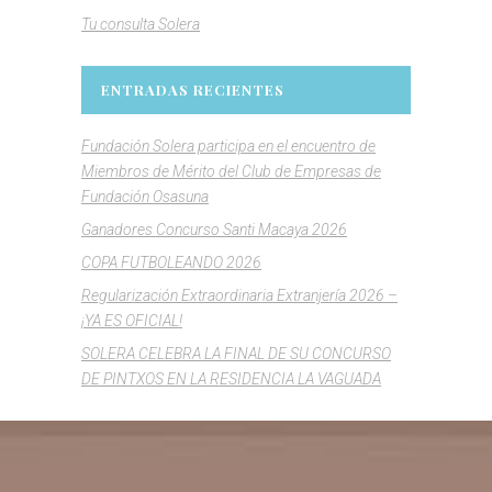
Tu consulta Solera
ENTRADAS RECIENTES
Fundación Solera participa en el encuentro de
Miembros de Mérito del Club de Empresas de
Fundación Osasuna
Ganadores Concurso Santi Macaya 2026
COPA FUTBOLEANDO 2026
Regularización Extraordinaria Extranjería 2026 –
¡YA ES OFICIAL!
SOLERA CELEBRA LA FINAL DE SU CONCURSO
DE PINTXOS EN LA RESIDENCIA LA VAGUADA