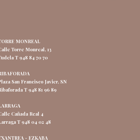
TORRE MONREAL
Calle Torre Monreal, 13
Tudela T 948 84 70 70
RIBAFORADA
Plaza San Francisco Javier, SN
Ribaforada T 948 81 96 89
LARRAGA
Calle Cañada Real 4
Larraga T 948 04 02 48
TXANTREA - EZKABA