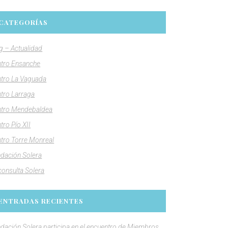
CATEGORÍAS
g – Actualidad
tro Ensanche
tro La Vaguada
tro Larraga
tro Mendebaldea
tro Pío XII
tro Torre Monreal
dación Solera
consulta Solera
ENTRADAS RECIENTES
dación Solera participa en el encuentro de Miembros