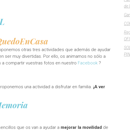
de 
Gan
L
CO
Reg
uedoEnCasa
OFI
SO
roponemos otras tres actividades que además de ayudar
PI
 ser muy divertidas. Por ello, os animamos no sólo a
is a compartir vuestras fotos en nuestro
Facebook
?
roponemos una actividad a disfrutar en familia.
¡A ver
encillos que os van a ayudar a
mejorar la movilidad
de