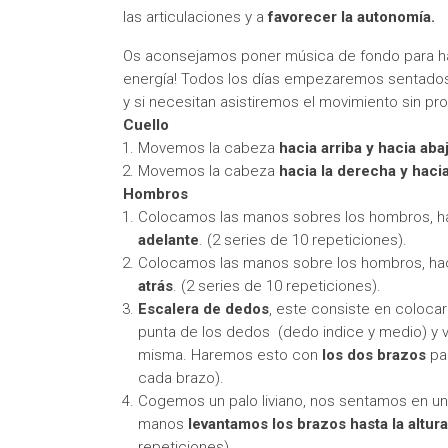
las articulaciones y a
favorecer la autonomía.
Os aconsejamos poner música de fondo para ha
energía! Todos los días empezaremos sentados,
y si necesitan asistiremos el movimiento sin pr
Cuello
Movemos la cabeza
hacia arriba y hacia aba
Movemos la cabeza
hacia la derecha y hacia
Hombros
Colocamos las manos sobres los hombros, h
adelante
. (2 series de 10 repeticiones).
Colocamos las manos sobre los hombros, ha
atrás
. (2 series de 10 repeticiones).
Escalera de dedos
, este consiste en coloca
punta de los dedos (dedo indice y medio) y 
misma. Haremos esto con
los dos brazos
par
cada brazo).
Cogemos un palo liviano, nos sentamos en una
manos
levantamos los brazos hasta la altu
repeticiones).