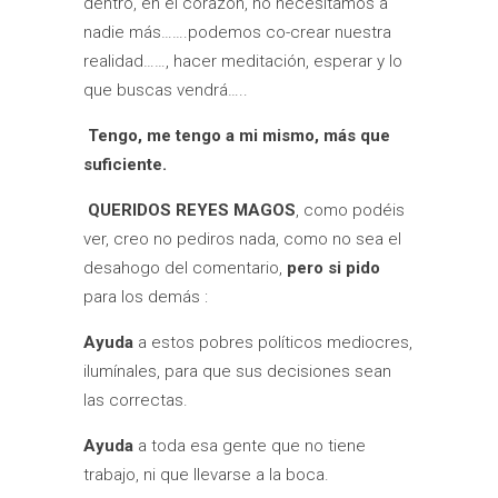
dentro, en el corazón, no necesitamos a
nadie más…….podemos co-crear nuestra
realidad……, hacer meditación, esperar y lo
que buscas vendrá…..
Tengo, me tengo a mi mismo, más que
suficiente.
QUERIDOS REYES MAGOS
, como podéis
ver, creo no pediros nada, como no sea el
desahogo del comentario,
pero si pido
para los demás :
Ayuda
a estos pobres políticos mediocres,
ilumínales, para que sus decisiones sean
las correctas.
Ayud
a
a toda esa gente que no tiene
trabajo, ni que llevarse a la boca.