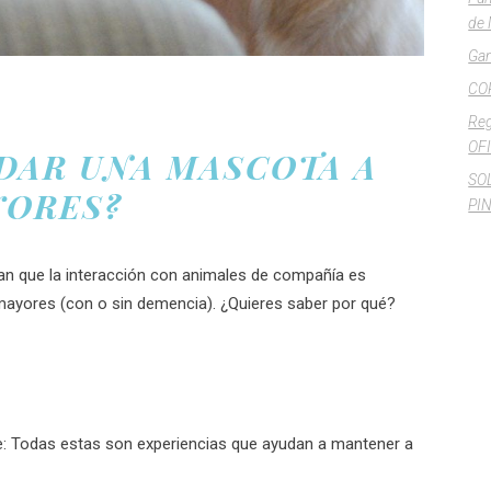
de 
Gan
CO
Reg
OFI
DAR UNA MASCOTA A
SO
YORES?
PI
n que la interacción con animales de compañía es
ayores (con o sin demencia). ¿Quieres saber por qué?
rse: Todas estas son experiencias que ayudan a mantener a