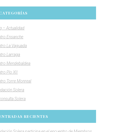
CATEGORÍAS
g – Actualidad
tro Ensanche
tro La Vaguada
tro Larraga
tro Mendebaldea
tro Pío XII
tro Torre Monreal
dación Solera
consulta Solera
ENTRADAS RECIENTES
dación Solera participa en el encuentro de Miembros