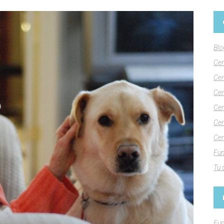
Blo
Cen
Cen
Cen
Cen
Cen
Cen
Fun
Tu 
Fun