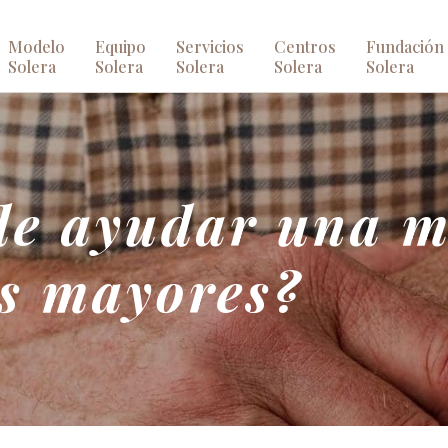
Modelo
Equipo
Servicios
Centros
Fundación
Solera
Solera
Solera
Solera
Solera
e ayudar una m
as mayores?