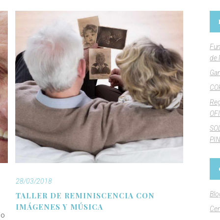
Fun
de 
Gan
CO
Reg
OFI
SO
PI
28/03/2018
Blo
TALLER DE REMINISCENCIA CON
IMÁGENES Y MÚSICA
Cen
jo