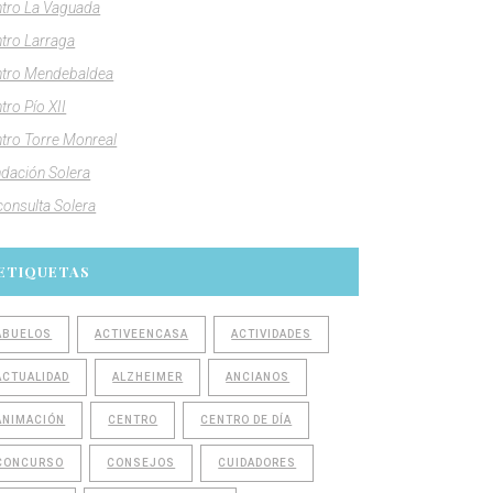
tro La Vaguada
tro Larraga
tro Mendebaldea
tro Pío XII
tro Torre Monreal
dación Solera
consulta Solera
ETIQUETAS
ABUELOS
ACTIVEENCASA
ACTIVIDADES
ACTUALIDAD
ALZHEIMER
ANCIANOS
ANIMACIÓN
CENTRO
CENTRO DE DÍA
CONCURSO
CONSEJOS
CUIDADORES