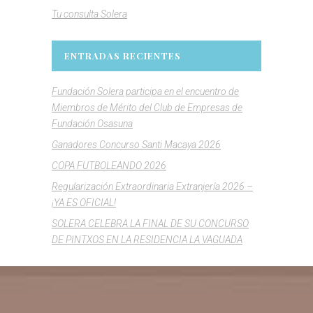
Tu consulta Solera
ENTRADAS RECIENTES
Fundación Solera participa en el encuentro de
Miembros de Mérito del Club de Empresas de
Fundación Osasuna
Ganadores Concurso Santi Macaya 2026
COPA FUTBOLEANDO 2026
Regularización Extraordinaria Extranjería 2026 –
¡YA ES OFICIAL!
SOLERA CELEBRA LA FINAL DE SU CONCURSO
DE PINTXOS EN LA RESIDENCIA LA VAGUADA