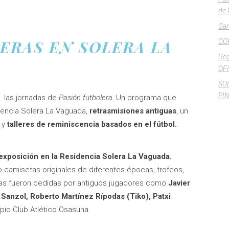
de 
Gan
ERAS EN SOLERA LA
CO
Reg
OFI
SO
PI
 las jornadas de
Pasión futbolera.
Un programa que
dencia Solera La Vaguada,
retrasmisiones antiguas
, un
o y
talleres de reminiscencia basados en el fútbol.
exposición en la Residencia Solera La Vaguada.
 camisetas originales de diferentes épocas, trofeos,
Estas fueron cedidas por antiguos jugadores como
Javier
Sanzol, Roberto Martínez Rípodas (Tiko), Patxi
pio Club Atlético Osasuna.