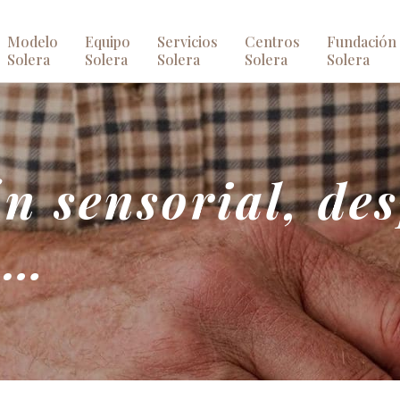
Modelo
Equipo
Servicios
Centros
Fundación
Solera
Solera
Solera
Solera
Solera
n sensorial, de
s…