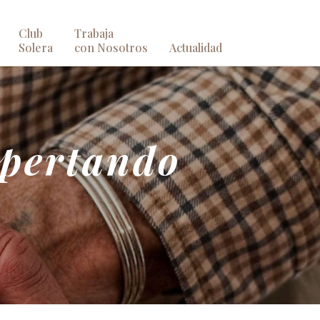
Club
Trabaja
Solera
con Nosotros
Actualidad
spertando