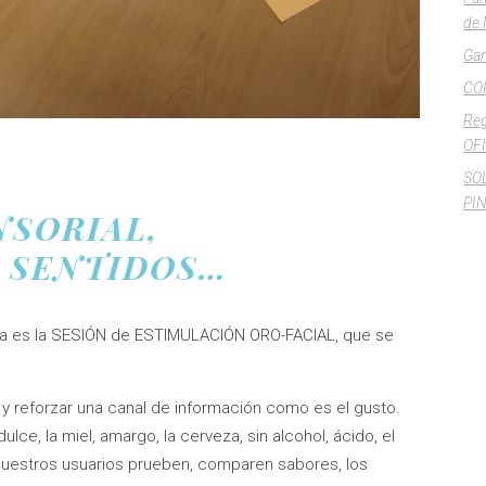
de 
Gan
CO
Reg
OFI
SO
PI
NSORIAL,
 SENTIDOS…
ma es la SESIÓN de ESTIMULACIÓN ORO-FACIAL, que se
y reforzar una canal de información como es el gusto.
ulce, la miel, amargo, la cerveza, sin alcohol, ácido, el
nuestros usuarios prueben, comparen sabores, los