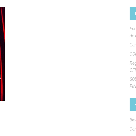
Fun
de 
Gan
CO
Reg
OFI
SO
PI
Blo
Cen