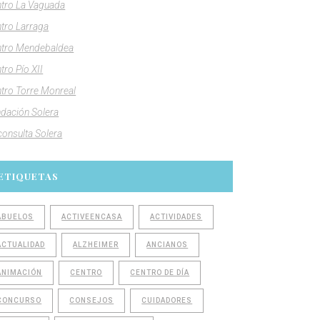
tro La Vaguada
tro Larraga
tro Mendebaldea
tro Pío XII
tro Torre Monreal
dación Solera
consulta Solera
ETIQUETAS
ABUELOS
ACTIVEENCASA
ACTIVIDADES
ACTUALIDAD
ALZHEIMER
ANCIANOS
ANIMACIÓN
CENTRO
CENTRO DE DÍA
CONCURSO
CONSEJOS
CUIDADORES