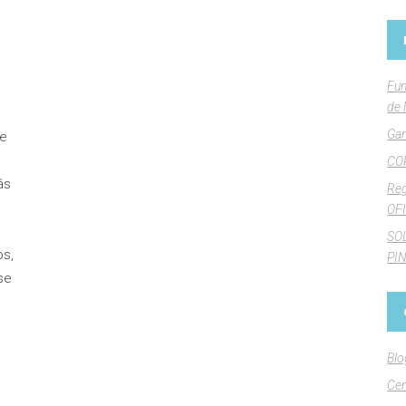
Fun
de 
Gan
ue
CO
ás
Reg
OFI
SO
os,
PI
se
Blo
Cen