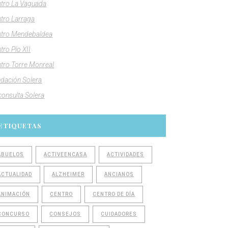
tro La Vaguada
tro Larraga
tro Mendebaldea
tro Pío XII
tro Torre Monreal
dación Solera
consulta Solera
ETIQUETAS
ABUELOS
ACTIVEENCASA
ACTIVIDADES
ACTUALIDAD
ALZHEIMER
ANCIANOS
ANIMACIÓN
CENTRO
CENTRO DE DÍA
CONCURSO
CONSEJOS
CUIDADORES