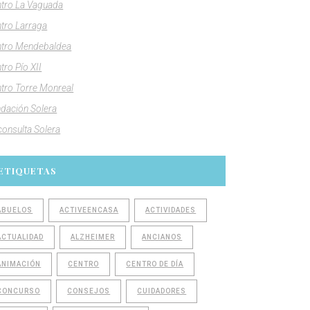
tro La Vaguada
tro Larraga
tro Mendebaldea
tro Pío XII
tro Torre Monreal
dación Solera
consulta Solera
ETIQUETAS
ABUELOS
ACTIVEENCASA
ACTIVIDADES
ACTUALIDAD
ALZHEIMER
ANCIANOS
ANIMACIÓN
CENTRO
CENTRO DE DÍA
CONCURSO
CONSEJOS
CUIDADORES