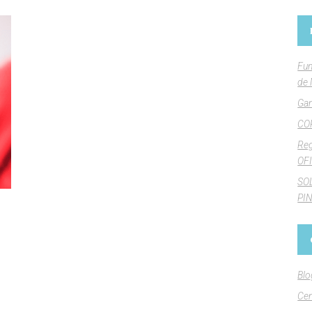
Fun
de 
Gan
CO
Reg
OFI
SO
PI
Blo
Cen