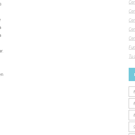
Cen
s
Cen
e
Cen
a
Cen
a
Cen
Fun
r.
Tu 
en