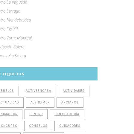
tro La Vaguada
tro Larraga
tro Mendebaldea
tro Pío XII
tro Torre Monreal
dación Solera
consulta Solera
ETIQUETAS
ABUELOS
ACTIVEENCASA
ACTIVIDADES
ACTUALIDAD
ALZHEIMER
ANCIANOS
ANIMACIÓN
CENTRO
CENTRO DE DÍA
CONCURSO
CONSEJOS
CUIDADORES