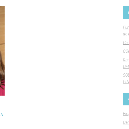
Fun
de 
Gan
CO
Reg
OFI
SO
PI
Blo
YA
8
Cen