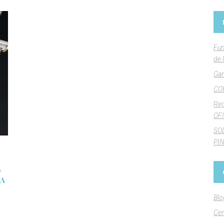
Fun
de 
Gan
CO
Reg
OFI
SO
PI
A
RA
Blo
Cen