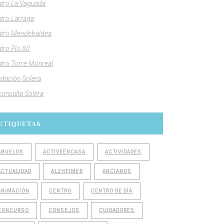
tro La Vaguada
tro Larraga
tro Mendebaldea
tro Pío XII
tro Torre Monreal
dación Solera
consulta Solera
ETIQUETAS
ABUELOS
ACTIVEENCASA
ACTIVIDADES
ACTUALIDAD
ALZHEIMER
ANCIANOS
ANIMACIÓN
CENTRO
CENTRO DE DÍA
CONCURSO
CONSEJOS
CUIDADORES