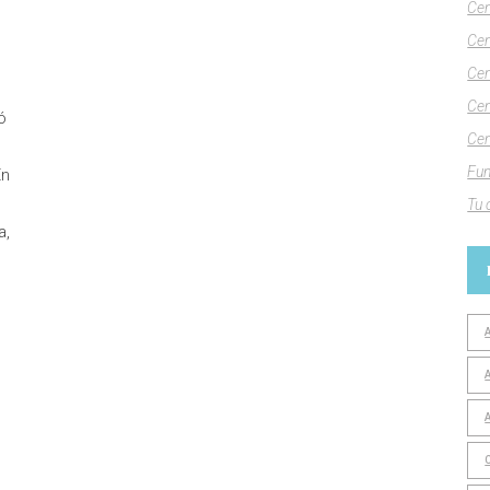
Cen
Cen
Cen
Cen
ó
Cen
Fun
En
Tu 
a,