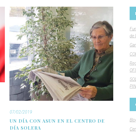
Fun
de 
Gan
CO
Reg
OFI
SO
PI
07/02/2019
Blo
UN DÍA CON ASUN EN EL CENTRO DE
DÍA SOLERA
Cen