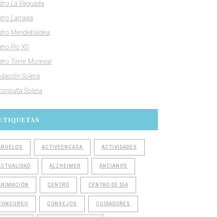
tro La Vaguada
tro Larraga
tro Mendebaldea
tro Pío XII
tro Torre Monreal
dación Solera
consulta Solera
ETIQUETAS
ABUELOS
ACTIVEENCASA
ACTIVIDADES
ACTUALIDAD
ALZHEIMER
ANCIANOS
ANIMACIÓN
CENTRO
CENTRO DE DÍA
CONCURSO
CONSEJOS
CUIDADORES