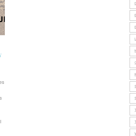
Y
es
s
l