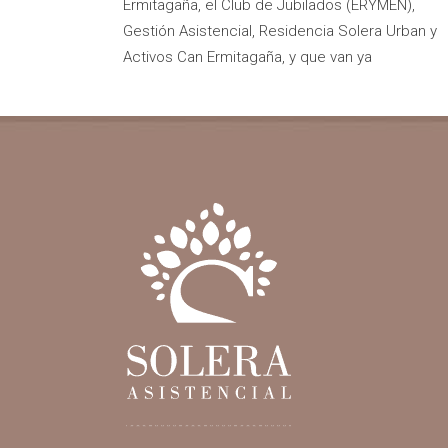
Ermitagaña, el Club de Jubilados (ERYMEN),
Gestión Asistencial, Residencia Solera Urban y
Activos Can Ermitagaña, y que van ya