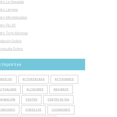
tro La Vaguada
tro Larraga
tro Mendebaldea
tro Pío XII
tro Torre Monreal
dación Solera
consulta Solera
ETIQUETAS
ABUELOS
ACTIVEENCASA
ACTIVIDADES
ACTUALIDAD
ALZHEIMER
ANCIANOS
ANIMACIÓN
CENTRO
CENTRO DE DÍA
CONCURSO
CONSEJOS
CUIDADORES