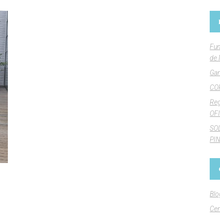
Fun
de 
Gan
CO
Reg
OFI
SO
PI
Blo
Cen