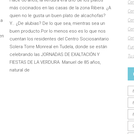
Cen
más cocinados en las casas de la zona Ribera. ¿A
Cen
quien no le gusta un buen plato de alcachofas?
la
Cen
Y… ¿De alubias? De lo que sea, mientras sea un
Cen
buen producto.Por lo menos eso es lo que nos
en
Cen
cuentan los residentes del Centro Sociosanitario
Solera Torre Monreal en Tudela, donde se están
Fun
celebrando las JORNADAS DE EXALTACIÓN Y
Tu 
FIESTAS DE LA VERDURA. Manuel de 85 años,
natural de