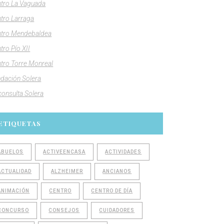
tro La Vaguada
tro Larraga
tro Mendebaldea
tro Pío XII
tro Torre Monreal
dación Solera
consulta Solera
ETIQUETAS
ABUELOS
ACTIVEENCASA
ACTIVIDADES
ACTUALIDAD
ALZHEIMER
ANCIANOS
ANIMACIÓN
CENTRO
CENTRO DE DÍA
CONCURSO
CONSEJOS
CUIDADORES