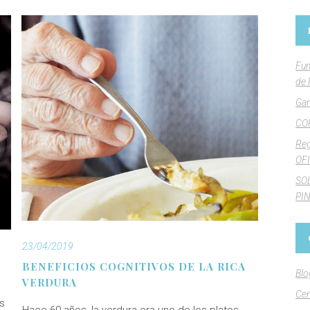
Fun
de 
Gan
CO
Reg
OFI
SO
PI
23/04/2019
BENEFICIOS COGNITIVOS DE LA RICA
Blo
VERDURA
Cen
es
Hace 60 años, la verdura era uno de los platos