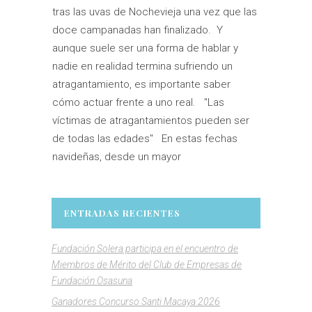
tras las uvas de Nochevieja una vez que las
doce campanadas han finalizado. Y
aunque suele ser una forma de hablar y
nadie en realidad termina sufriendo un
atragantamiento, es importante saber
cómo actuar frente a uno real. "Las
víctimas de atragantamientos pueden ser
de todas las edades" En estas fechas
navideñas, desde un mayor
ENTRADAS RECIENTES
Fundación Solera participa en el encuentro de
Miembros de Mérito del Club de Empresas de
Fundación Osasuna
Ganadores Concurso Santi Macaya 2026