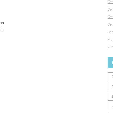
Cen
Cen
Cen
ica
Cen
ado
Cen
Fun
Tu 