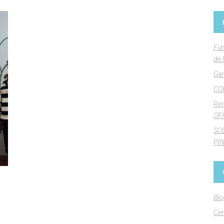
Fun
de 
Gan
CO
Reg
OFI
SO
PI
Blo
Cen