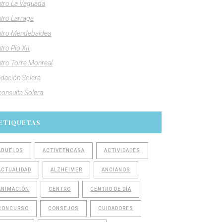
tro La Vaguada
tro Larraga
tro Mendebaldea
tro Pío XII
tro Torre Monreal
dación Solera
consulta Solera
ETIQUETAS
ABUELOS
ACTIVEENCASA
ACTIVIDADES
ACTUALIDAD
ALZHEIMER
ANCIANOS
ANIMACIÓN
CENTRO
CENTRO DE DÍA
CONCURSO
CONSEJOS
CUIDADORES