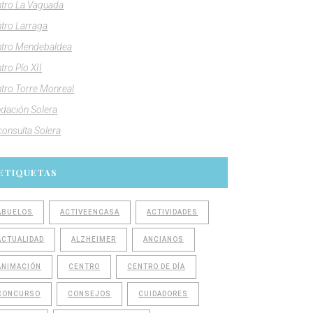
tro La Vaguada
tro Larraga
tro Mendebaldea
tro Pío XII
tro Torre Monreal
dación Solera
consulta Solera
ETIQUETAS
ABUELOS
ACTIVEENCASA
ACTIVIDADES
ACTUALIDAD
ALZHEIMER
ANCIANOS
ANIMACIÓN
CENTRO
CENTRO DE DÍA
CONCURSO
CONSEJOS
CUIDADORES