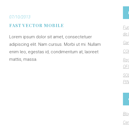
07/10/2013
FAST VECTOR MOBILE
Fun
de 
Lorem ipsum dolor sit amet, consectetuer
Gan
adipiscing elit. Nam cursus. Morbi ut mi. Nullam
CO
enim leo, egestas id, condimentum at, laoreet
mattis, massa.
Reg
OFI
SO
PI
Blo
Cen